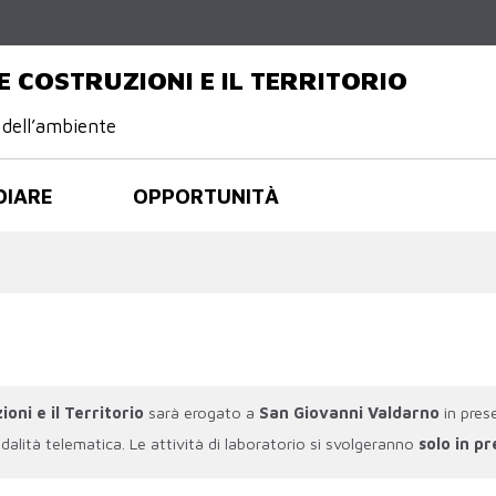
Salta al
contenuto
principale
E COSTRUZIONI E IL TERRITORIO
 dell’ambiente
DIARE
OPPORTUNITÀ
oni e il Territorio
sarà erogato a
San Giovanni Valdarno
in pres
dalità telematica. Le attività di laboratorio si svolgeranno
solo in p