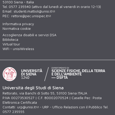
53100 Siena - Italia
Tel. 0577 235540 (attivo dal lunedì al venerdì in orario 12-13)
Email:
studenti.mattioli@unisi.it
PEC:
rettore@pec.unisipec.it
Informativa privacy
Normativa cookie
Accoglienza disabili e servizi DSA
Biblioteca
Virtual tour
WiFi - unisiWireless
Università degli Studi di Siena
Rettorato, via Banchi di Sotto 55, 53100 Siena ITALIA
P.IVA 00273530527 | C.F. 80002070524 | Caselle Pec:
Posta
Elettronica Certificata
Contatti:
urp@unisi.it
- URP - Ufficio Relazioni con il Pubblico Tel.
0577 235555